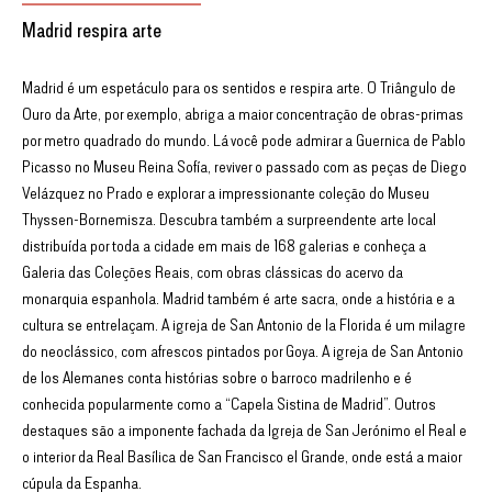
Madrid respira arte
Madrid é um espetáculo para os sentidos e respira arte. O Triângulo de
Ouro da Arte, por exemplo, abriga a maior concentração de obras-primas
por metro quadrado do mundo. Lá você pode admirar a Guernica de Pablo
Picasso no Museu Reina Sofía, reviver o passado com as peças de Diego
Velázquez no Prado e explorar a impressionante coleção do Museu
Thyssen-Bornemisza. Descubra também a surpreendente arte local
distribuída por toda a cidade em mais de 168 galerias e conheça a
Galeria das Coleções Reais, com obras clássicas do acervo da
monarquia espanhola. Madrid também é arte sacra, onde a história e a
cultura se entrelaçam. A igreja de San Antonio de la Florida é um milagre
do neoclássico, com afrescos pintados por Goya. A igreja de San Antonio
de los Alemanes conta histórias sobre o barroco madrilenho e é
conhecida popularmente como a “Capela Sistina de Madrid”. Outros
destaques são a imponente fachada da Igreja de San Jerónimo el Real e
o interior da Real Basílica de San Francisco el Grande, onde está a maior
cúpula da Espanha.